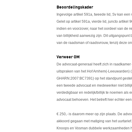
Beoordelingskader
Ingevolge artikel 591a, tweede lid, Sv kan ee
Gelet op artikel 591a, vierde lid, juncto artikel
indien en voorzover, naar het oordeel van de
van billijkheid aanwezig zijn. Dit uitgangspunt
van de raadsman of raadsvrouw, tenzij deze o
Verweer OM
De advocaat-generaal heeft zich in raadkamer 
uitspraken van het Hof Arnhem(-Leeuwarden
GHARN:2007:BC7391) op het standpunt gesteld d
een tweede advocaat en medewerker niet billijk
verdedigbaar en redelijk/billijk te noemen als 
advocaat behoeven. Het betreft hier echter een
€ 250,- is daarom meer op zijn plaats. De advoc
akkoord gegaan met matiging van het uurtarief. 
Knoops en Vosman dubbele werkzaamheden hebbe