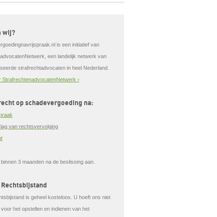
n wij?
oedingnavrijspraak.nl is een initiatief van
tadvocatenNetwerk, een landelijk netwerk van
iseerde strafrechtadvocaten in heel Nederland.
 StrafrechtenadvocatenNetwerk ›
recht op schadevergoeding na:
spraak
lag van rechtsvervolging
t
t
binnen 3 maanden
na de beslissing aan.
 Rechtsbijstand
tsbijstand is geheel kosteloos. U hoeft ons niet
 voor het opstellen en indienen van het