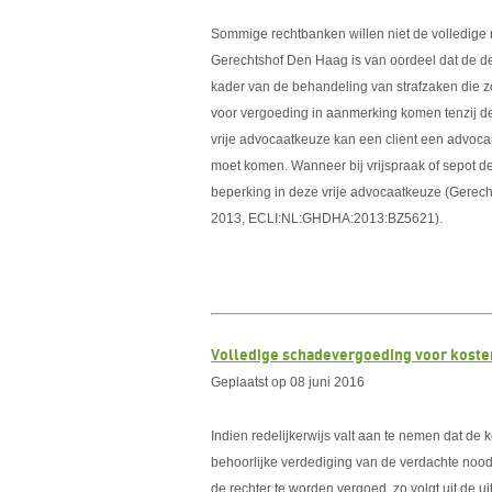
Sommige rechtbanken willen niet de volledige r
Gerechtshof Den Haag is van oordeel dat de dec
kader van de behandeling van strafzaken die zo
voor vergoeding in aanmerking komen tenzij d
vrije advocaatkeuze kan een client een advocaa
moet komen. Wanneer bij vrijspraak of sepot deze
beperking in deze vrije advocaatkeuze (Gerec
2013, ECLI:NL:GHDHA:2013:BZ5621).
Volledige schadevergoeding voor kosten
Geplaatst op 08 juni 2016
Indien redelijkerwijs valt aan te nemen dat de 
behoorlijke verdediging van de verdachte noodz
de rechter te worden vergoed, zo volgt uit de