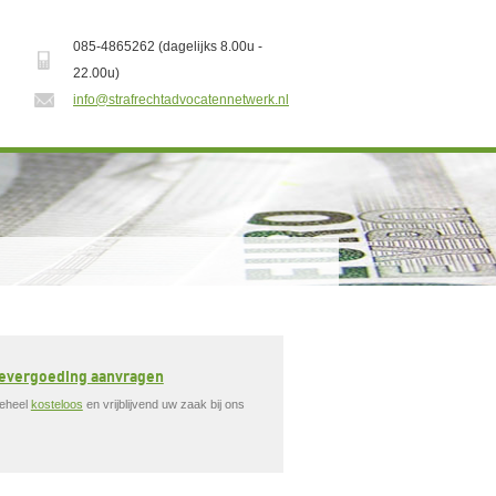
085-4865262 (dagelijks 8.00u -
22.00u)
info@strafrechtadvocatennetwerk.nl
devergoeding aanvragen
geheel
kosteloos
en vrijblijvend uw zaak bij ons