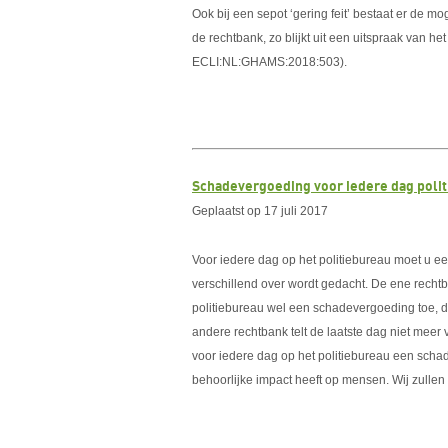
Ook bij een sepot ‘gering feit’ bestaat er de m
de rechtbank, zo blijkt uit een uitspraak van h
ECLI:NL:GHAMS:2018:503).
Schadevergoeding voor iedere dag poli
Geplaatst op 17 juli 2017
Voor iedere dag op het politiebureau moet u ee
verschillend over wordt gedacht. De ene rechtb
politiebureau wel een schadevergoeding toe, 
andere rechtbank telt de laatste dag niet meer
voor iedere dag op het politiebureau een scha
behoorlijke impact heeft op mensen. Wij zullen