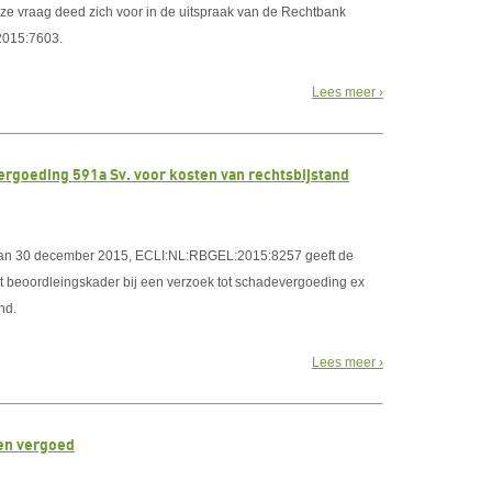
eze vraag deed zich voor in de uitspraak van de Rechtbank
2015:7603.
Lees meer ›
rgoeding 591a Sv. voor kosten van rechtsbijstand
, van 30 december 2015, ECLI:NL:RBGEL:2015:8257 geeft de
et beoordleingskader bij een verzoek tot schadevergoeding ex
nd.
Lees meer ›
den vergoed