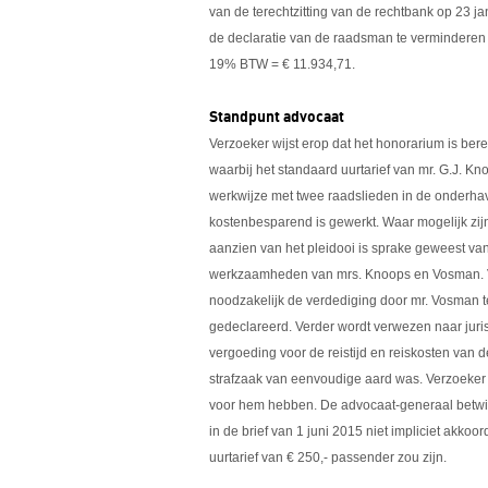
van de terechtzitting van de rechtbank op 23 j
de declaratie van de raadsman te verminderen 
19% BTW = € 11.934,71.
Standpunt advocaat
Verzoeker wijst erop dat het honorarium is ber
waarbij het standaard uurtarief van mr. G.J. K
werkwijze met twee raadslieden in de onderhavi
kostenbesparend is gewerkt. Waar mogelijk zij
aanzien van het pleidooi is sprake geweest 
werkzaamheden van mrs. Knoops en Vosman. V
noodzakelijk de verdediging door mr. Vosman te
gedeclareerd. Verder wordt verwezen naar juris
vergoeding voor de reistijd en reiskosten van
strafzaak van eenvoudige aard was. Verzoeker
voor hem hebben. De advocaat-generaal betwist
in de brief van 1 juni 2015 niet impliciet akko
uurtarief van € 250,- passender zou zijn.