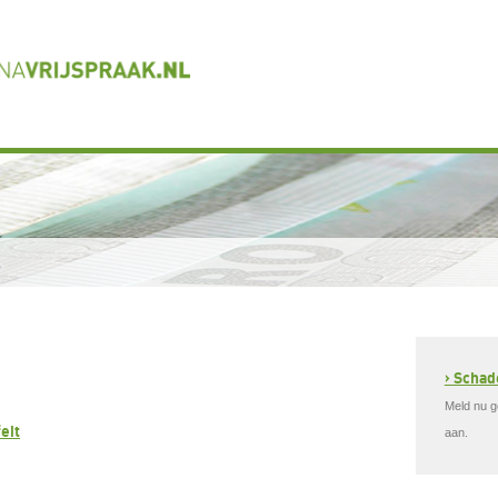
› Scha
Meld nu 
eit
aan.