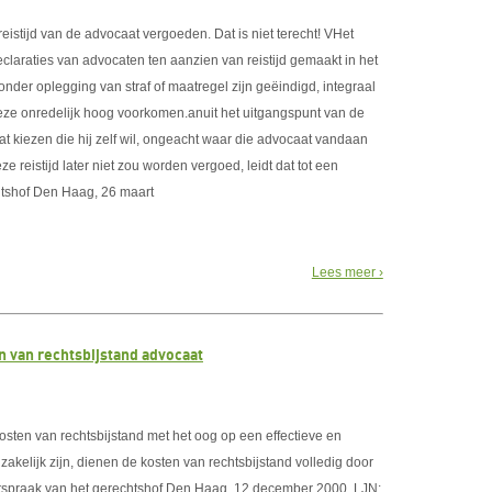
eistijd van de advocaat vergoeden. Dat is niet terecht! VHet
laraties van advocaten ten aanzien van reistijd gemaakt in het
nder oplegging van straf of maatregel zijn geëindigd, integraal
eze onredelijk hoog voorkomen.anuit het uitgangspunt van de
t kiezen die hij zelf wil, ongeacht waar die advocaat vandaan
 reistijd later niet zou worden vergoed, leidt dat tot een
htshof Den Haag, 26 maart
Lees meer ›
 van rechtsbijstand advocaat
kosten van rechtsbijstand met het oog op een effectieve en
akelijk zijn, dienen de kosten van rechtsbijstand volledig door
 uitspraak van het gerechtshof Den Haag, 12 december 2000, LJN: