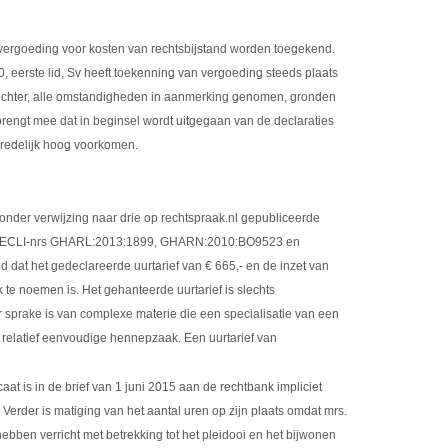
n vergoeding voor kosten van rechtsbijstand worden toegekend.
 90, eerste lid, Sv heeft toekenning van vergoeding steeds plaats
 rechter, alle omstandigheden in aanmerking genomen, gronden
 brengt mee dat in beginsel wordt uitgegaan van de declaraties
nredelijk hoog voorkomen.
onder verwijzing naar drie op rechtspraak.nl gepubliceerde
) (ECLI-nrs GHARL:2013:1899, GHARN:2010:BO9523 en
at het gedeclareerde uurtarief van € 665,- en de inzet van
 te noemen is. Het gehanteerde uurtarief is slechts
er sprake is van complexe materie die een specialisatie van een
 relatief eenvoudige hennepzaak. Een uurtarief van
aat is in de brief van 1 juni 2015 aan de rechtbank impliciet
Verder is matiging van het aantal uren op zijn plaats omdat mrs.
n verricht met betrekking tot het pleidooi en het bijwonen