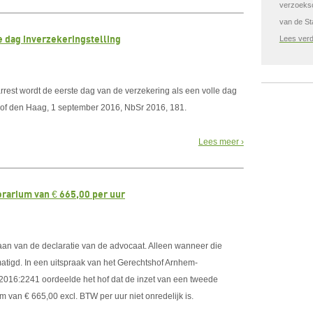
verzoeksc
van de St
 dag inverzekeringstelling
Lees verde
rrest wordt de eerste dag van de verzekering als een volle dag
 Hof den Haag, 1 september 2016, NbSr 2016, 181.
Lees meer ›
rarium van € 665,00 per uur
aan van de declaratie van de advocaat. Alleen wanneer die
atigd. In een uitspraak van het Gerechtshof Arnhem-
16:2241 oordeelde het hof dat de inzet van een tweede
van € 665,00 excl. BTW per uur niet onredelijk is.