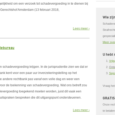
ogelijkheid om een verzoek tot schadevergoeding in te dienen bij
et Gerechtshof Amsterdam (13 februari 2018,
Wie zij
Schadeverg
Lees meer ›
Strafrech
gespecial
Meer over
tiebureau
U hebt 
Vrij
n schadevergoeding krijgen. In de jurisprudentie zien we dat er
Onts
ank kent voor een paar uur inverzekeringstelling op het
Sepo
de andere rechtbank pas vanaf een volle dag en weer een
 voor de toekenning van schadevergoeding. Wat ons betreft zou
Vraag he
devergoeding toegekend moeten worden, juist dit vaak een
 uitspraken bespreken die dit uitgangspunt ondersteuenen.
GRATIS
Onze rech
Lees meer ›
te betalen