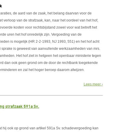
jk
araties, de aard van de zaak, het belang daarvan voor de
verloop van de strafzaak, kan, naar het oordeel van het hof,
voerde kosten voor rechtsbijstand zowel voor wat betreft het
rde uren het hof onredelijk zijn. Vergoeding van de
en is mogelijk (HR 2-2-1993, NJ 1993, 551) en het hof acht
ooi sprake is geweest van aanvullende werkzaamheden van mrs.
heden. Het hof ziet in hetgeen het openbaar ministerie tegen
oerd dan ook geen grond om de door de rechtbank toegekende
rminderen en zal het hoger beroep daarom afwijzen.
Lees meer ›
g strafzaak 591a Sv.
 hij ook op grond van artikel 591a Sv. schadevergoeding kan