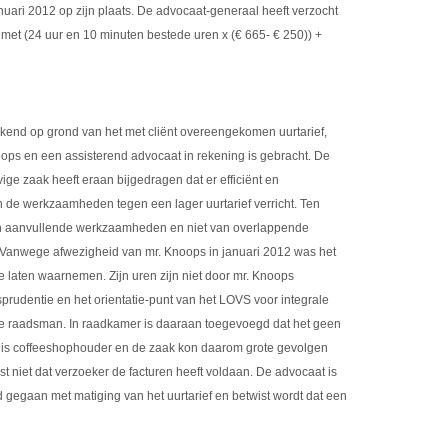
anuari 2012 op zijn plaats. De advocaat-generaal heeft verzocht
met (24 uur en 10 minuten bestede uren x (€ 665- € 250)) +
ekend op grond van het met cliënt overeengekomen uurtarief,
noops en een assisterend advocaat in rekening is gebracht. De
ge zaak heeft eraan bijgedragen dat er efficiënt en
n de werkzaamheden tegen een lager uurtarief verricht. Ten
van aanvullende werkzaamheden en niet van overlappende
anwege afwezigheid van mr. Knoops in januari 2012 was het
 laten waarnemen. Zijn uren zijn niet door mr. Knoops
prudentie en het orientatie-punt van het LOVS voor integrale
 de raadsman. In raadkamer is daaraan toegevoegd dat het geen
 is coffeeshophouder en de zaak kon daarom grote gevolgen
 niet dat verzoeker de facturen heeft voldaan. De advocaat is
ord gegaan met matiging van het uurtarief en betwist wordt dat een