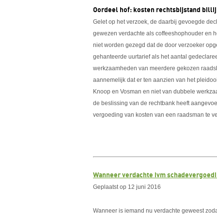
Oordeel hof: kosten rechtsbijstand billi
Gelet op het verzoek, de daarbij gevoegde decl
gewezen verdachte als coffeeshophouder en het 
niet worden gezegd dat de door verzoeker opge
gehanteerde uurtarief als het aantal gedeclaree
werkzaamheden van meerdere gekozen raadslied
aannemelijk dat er ten aanzien van het pleid
Knoop en Vosman en niet van dubbele werkzaam
de beslissing van de rechtbank heeft aangev
vergoeding van kosten van een raadsman te ve
Wanneer verdachte ivm schadevergoedin
Geplaatst op 12 juni 2016
Wanneer is iemand nu verdachte geweest zodat