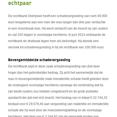
echtpaar
De rechtbank Overijssel heeft een schadevergoeding van ruim 30.000
euro toegekend aan een man die was langer dan drie jaar verdachte
in een moordzaak was. Hij werd verdacht van de moord op zijn ouders
en zat 100 dagen in voorlopige hechtenis. In juni 2013 verklaarde de
rechtbank de strafzaak tegen hem als beëindigd. Hij diende een
verzoek tot schadevergoeding in bij de rechtbank van 100.000 euro.
Bovengemiddelde schadevergoeding
De rechtbank wijst in deze zaak schadevergoeding van drie keer
hoger dan het gebruikelijke bedrag. Zij acht het aannemelijk dat de
man in bovengemiddelde mate immateriële schade heeft geleden door
de ondergane voorlopige hechtenis vanwege de verdenking dat hij
zijn beide ouders zou hebben omgebracht en de grote publieke
aandacht die dat met zich bracht. Het bedrag van in totaal € 32.744,33
bestaat voor € 29.579,40 aan vergoeding van materiële en immateriële
schade die hij leed door de inverzekeringstelling en de voorlopige
hechtenis. Het deel van € 3.164,93 zijn de gemaakte kosten van