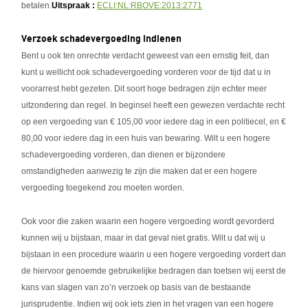
betalen.
Uitspraak :
ECLI:NL:RBOVE:2013:2771
Verzoek schadevergoeding indienen
Bent u ook ten onrechte verdacht geweest van een ernstig feit, dan
kunt u wellicht ook schadevergoeding vorderen voor de tijd dat u in
voorarrest hebt gezeten. Dit soort hoge bedragen zijn echter meer
uitzondering dan regel. In beginsel heeft een gewezen verdachte recht
op een vergoeding van € 105,00 voor iedere dag in een politiecel, en €
80,00 voor iedere dag in een huis van bewaring. Wilt u een hogere
schadevergoeding vorderen, dan dienen er bijzondere
omstandigheden aanwezig te zijn die maken dat er een hogere
vergoeding toegekend zou moeten worden.
Ook voor die zaken waarin een hogere vergoeding wordt gevorderd
kunnen wij u bijstaan, maar in dat geval niet gratis. Wilt u dat wij u
bijstaan in een procedure waarin u een hogere vergoeding vordert dan
de hiervoor genoemde gebruikelijke bedragen dan toetsen wij eerst de
kans van slagen van zo’n verzoek op basis van de bestaande
jurisprudentie. Indien wij ook iets zien in het vragen van een hogere