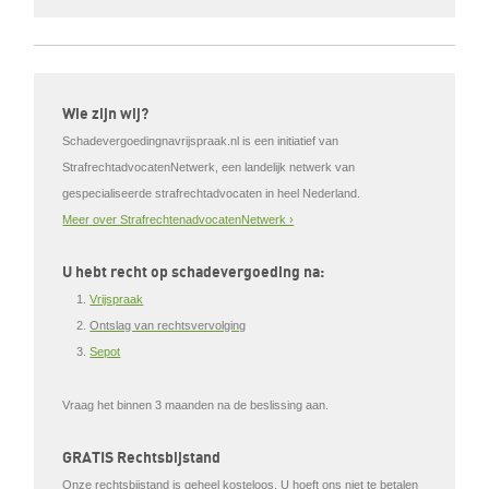
Wie zijn wij?
Schadevergoedingnavrijspraak.nl is een initiatief van
StrafrechtadvocatenNetwerk, een landelijk netwerk van
gespecialiseerde strafrechtadvocaten in heel Nederland.
Meer over StrafrechtenadvocatenNetwerk ›
U hebt recht op schadevergoeding na:
Vrijspraak
Ontslag van rechtsvervolging
Sepot
Vraag het
binnen 3 maanden
na de beslissing aan.
GRATIS Rechtsbijstand
Onze rechtsbijstand is geheel kosteloos. U hoeft ons niet te betalen