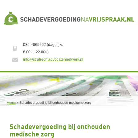
085-4865262 (dagelijks
8.00u - 22.00u)
info@strafrechtadvocatennetwerk.nl
Home
>
Schadevergoeding bij onthouden medische zorg
Schadevergoeding bij onthouden
medische zorg