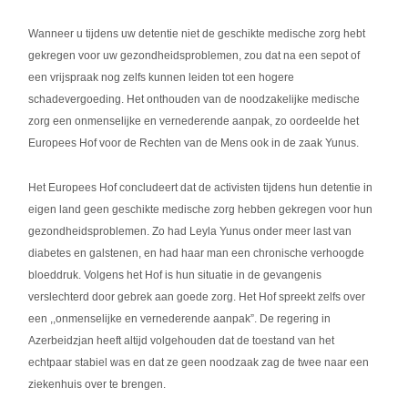
Wanneer u tijdens uw detentie niet de geschikte medische zorg hebt
gekregen voor uw gezondheidsproblemen, zou dat na een sepot of
een vrijspraak nog zelfs kunnen leiden tot een hogere
schadevergoeding. Het onthouden van de noodzakelijke medische
zorg een onmenselijke en vernederende aanpak, zo oordeelde het
Europees Hof voor de Rechten van de Mens ook in de zaak Yunus.
Het Europees Hof concludeert dat de activisten tijdens hun detentie in
eigen land geen geschikte medische zorg hebben gekregen voor hun
gezondheidsproblemen. Zo had Leyla Yunus onder meer last van
diabetes en galstenen, en had haar man een chronische verhoogde
bloeddruk. Volgens het Hof is hun situatie in de gevangenis
verslechterd door gebrek aan goede zorg. Het Hof spreekt zelfs over
een ,,onmenselijke en vernederende aanpak”. De regering in
Azerbeidzjan heeft altijd volgehouden dat de toestand van het
echtpaar stabiel was en dat ze geen noodzaak zag de twee naar een
ziekenhuis over te brengen.