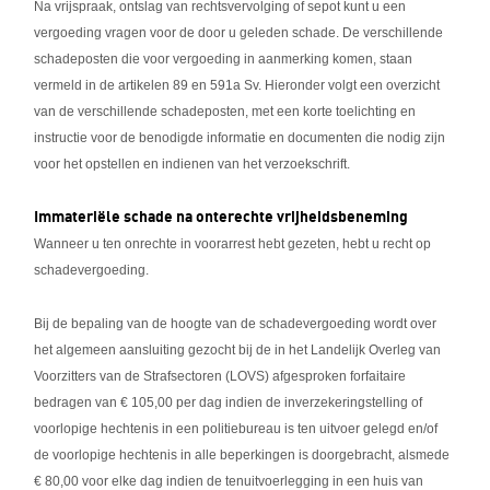
Na vrijspraak, ontslag van rechtsvervolging of sepot kunt u een
vergoeding vragen voor de door u geleden schade. De verschillende
schadeposten die voor vergoeding in aanmerking komen, staan
vermeld in de artikelen 89 en 591a Sv. Hieronder volgt een overzicht
van de verschillende schadeposten, met een korte toelichting en
instructie voor de benodigde informatie en documenten die nodig zijn
voor het opstellen en indienen van het verzoekschrift.
Immateriële schade na onterechte vrijheidsbeneming
Wanneer u ten onrechte in voorarrest hebt gezeten, hebt u recht op
schadevergoeding.
Bij de bepaling van de hoogte van de schadevergoeding wordt over
het algemeen aansluiting gezocht bij de in het Landelijk Overleg van
Voorzitters van de Strafsectoren (LOVS) afgesproken forfaitaire
bedragen van € 105,00 per dag indien de inverzekeringstelling of
voorlopige hechtenis in een politiebureau is ten uitvoer gelegd en/of
de voorlopige hechtenis in alle beperkingen is doorgebracht, alsmede
€ 80,00 voor elke dag indien de tenuitvoerlegging in een huis van