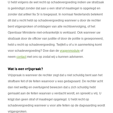
U hebt volgens de wet recht op schadevergoeding indien uw strafzaak
is geëindigd zonder dat aan u een straf of maatregel is opgelegd en
zonder dat artikel 9a Sr is toegepast. In normaal Nederlands betekent
dit dat u recht hebt op schadevergoeding wanneer u door de rechter
bent vrijgesproken of ontslagen van alle rechtsvervolging, of het
Openbaar Ministerie niet-ontvankelijk is verklaard. Ook wanneer uw
strafzaak door de officier van justitie of door de politie is geseponeerd,
hebt u recht op schadevergoeding. Twijfelt u of u in aanmerking komt
voor schadevergoeding? Doe dan de
vragenmodule
of
neem
contact
met ons op zodat wij u kunnen adviseren.
Wat is een vrijspraak?
Vrijspraak is wanneer de rechter zegt dat u niet schuldig bent aan het
strafbare feit of de feiten waarvoor u was gedagvaard. De rechter acht
dan niet wettig en overtuigend bewezen dat u zich schuldig hebt
gemaakt aan de feiten waarvan u verdacht wordt, en spreekt u vrij. U
krijgt dan geen straf of maatregel opgelegd. U hebt recht op
schadevergoeding wanneer u voor alle feiten op de dagvaarding wordt
vrijgesproken.