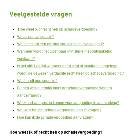
Veelgestelde vragen
Hoe weet ik of recht heb op schadevergoeding?
Wat is een vrijspraak?
Wat betekent een ontslag van alle rechtsvervolging?
Wanneer wordt het Openbaar Ministerie niet-ontvankelijk
verklaard?
Is het altijd zo dat wanneer geen straf of maatregel opgelegd
wordt, de gewezen verdachte recht heeft op schadevergoeding?
Wat houdt een sepot in?
Binnen welke termijn moet de schadevergoeding worden
aangevraagd?
Welke schadeposten komen voor vergoeding in aanmerking?
Wat kost het om schadevergoeding aan te vragen?
Hoe kan ik de schadevergoeding aanvragen?
Hoe weet ik of recht heb op schadevergoeding?