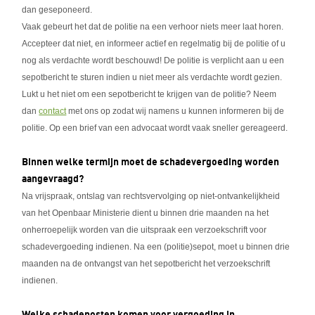
dan geseponeerd.
Vaak gebeurt het dat de politie na een verhoor niets meer laat horen.
Accepteer dat niet, en informeer actief en regelmatig bij de politie of u
nog als verdachte wordt beschouwd! De politie is verplicht aan u een
sepotbericht te sturen indien u niet meer als verdachte wordt gezien.
Lukt u het niet om een sepotbericht te krijgen van de politie? Neem
dan
contact
met ons op zodat wij namens u kunnen informeren bij de
politie. Op een brief van een advocaat wordt vaak sneller gereageerd.
Binnen welke termijn moet de schadevergoeding worden
aangevraagd?
Na vrijspraak, ontslag van rechtsvervolging op niet-ontvankelijkheid
van het Openbaar Ministerie dient u binnen drie maanden na het
onherroepelijk worden van die uitspraak een verzoekschrift voor
schadevergoeding indienen. Na een (politie)sepot, moet u binnen drie
maanden na de ontvangst van het sepotbericht het verzoekschrift
indienen.
Welke schadeposten komen voor vergoeding in