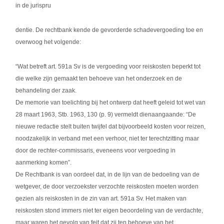
in de jurispru
dentie. De rechtbank kende de gevorderde schadevergoeding toe en
overwoog het volgende:
“Wat betreft art. 591a Sv is de vergoeding voor reiskosten beperkt tot
die welke zijn gemaakt ten behoeve van het onderzoek en de
behandeling der zaak.
De memorie van toelichting bij het ontwerp dat heeft geleid tot wet van
28 maart 1963, Stb. 1963, 130 (p. 9) vermeldt dienaangaande: “De
nieuwe redactie stelt buiten twijfel dat bijvoorbeeld kosten voor reizen,
noodzakelijk in verband met een verhoor, niet ter terechtzitting maar
door de rechter-commissaris, eveneens voor vergoeding in
aanmerking komen”.
De Rechtbank is van oordeel dat, in de lijn van de bedoeling van de
wetgever, de door verzoekster verzochte reiskosten moeten worden
gezien als reiskosten in de zin van art. 591a Sv. Het maken van
reiskosten stond immers niet ter eigen beoordeling van de verdachte,
maar waren het gevolg van feit dat zij ten behoeve van het