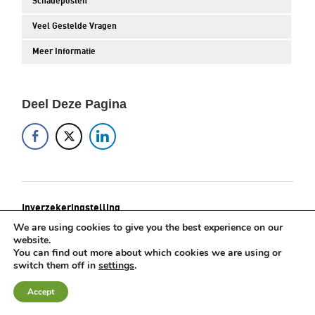
Schadeposten
Veel Gestelde Vragen
Meer Informatie
Deel Deze Pagina
Inverzekeringstelling
Geplaatst op: 28 juli 2025
We are using cookies to give you the best experience on our
website.
Op grond van artikel 89 Sv. hebt u alleen echt op schadevergoeding
You can find out more about which cookies we are using or
switch them off in
settings
.
Meld gratis en vrijblijvend uw zaak aan.
wegens uw verblijf op het politiebureau vanaf het moment dat u in
verzekering bent gesteld.
Accept
Zaak aanmelden