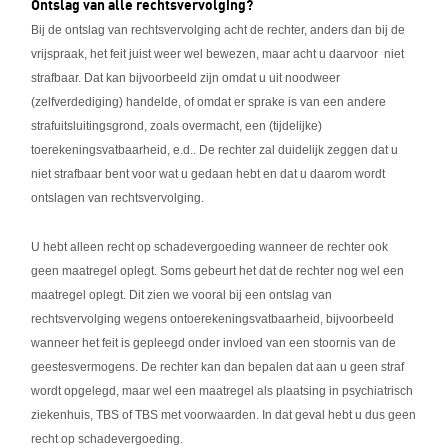
Ontslag van alle rechtsvervolging?
Bij de ontslag van rechtsvervolging acht de rechter, anders dan bij de
vrijspraak, het feit juist weer wel bewezen, maar acht u daarvoor niet
strafbaar. Dat kan bijvoorbeeld zijn omdat u uit noodweer
(zelfverdediging) handelde, of omdat er sprake is van een andere
strafuitsluitingsgrond, zoals overmacht, een (tijdelijke)
toerekeningsvatbaarheid, e.d.. De rechter zal duidelijk zeggen dat u
niet strafbaar bent voor wat u gedaan hebt en dat u daarom wordt
ontslagen van rechtsvervolging.
U hebt alleen recht op schadevergoeding wanneer de rechter ook
geen maatregel oplegt. Soms gebeurt het dat de rechter nog wel een
maatregel oplegt. Dit zien we vooral bij een ontslag van
rechtsvervolging wegens ontoerekeningsvatbaarheid, bijvoorbeeld
wanneer het feit is gepleegd onder invloed van een stoornis van de
geestesvermogens. De rechter kan dan bepalen dat aan u geen straf
wordt opgelegd, maar wel een maatregel als plaatsing in psychiatrisch
ziekenhuis, TBS of TBS met voorwaarden. In dat geval hebt u dus geen
recht op schadevergoeding.