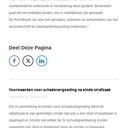
voorbereidend onderzoek in verzekering werd gesteld. Bovendien
gaat het om redelijke kosten, die in redelijkheid zijn gemaakt.
De Rechtbank zal voor het opmaken, indienen en behandelen van het
verzoekschrift de standaardvergoeding toekennen.”
Deel Deze Pagina
Voorwaarden voor schadevergoeding na einde strafzaak
Geplaatst op: 28 juli 2025
Om in aanmerking te komen voor schadevergoeding dient de
(straf)zaak te zijn geëindigd zonder dat aan u een straf of maatregel is
opgelegd en zonder dat artikel 9a Sr (schuldigverklaring zonder
oplegging van straf of maatregel) door de rechter is toegepast.