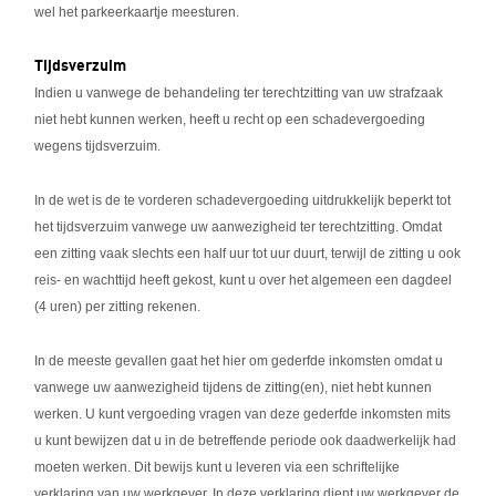
wel het parkeerkaartje meesturen.
Tijdsverzuim
Indien u vanwege de behandeling ter terechtzitting van uw strafzaak
niet hebt kunnen werken, heeft u recht op een schadevergoeding
wegens tijdsverzuim.
In de wet is de te vorderen schadevergoeding uitdrukkelijk beperkt tot
het tijdsverzuim vanwege uw aanwezigheid ter terechtzitting. Omdat
een zitting vaak slechts een half uur tot uur duurt, terwijl de zitting u ook
reis- en wachttijd heeft gekost, kunt u over het algemeen een dagdeel
(4 uren) per zitting rekenen.
In de meeste gevallen gaat het hier om gederfde inkomsten omdat u
vanwege uw aanwezigheid tijdens de zitting(en), niet hebt kunnen
werken. U kunt vergoeding vragen van deze gederfde inkomsten mits
u kunt bewijzen dat u in de betreffende periode ook daadwerkelijk had
moeten werken. Dit bewijs kunt u leveren via een schriftelijke
verklaring van uw werkgever. In deze verklaring dient uw werkgever de