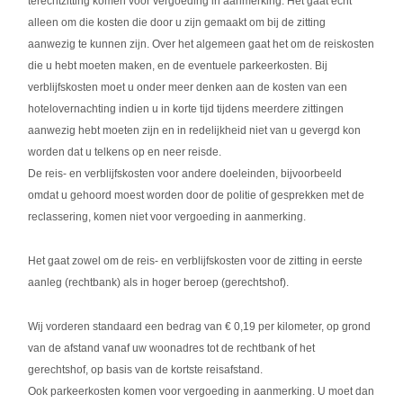
terechtzitting komen voor vergoeding in aanmerking. Het gaat echt
alleen om die kosten die door u zijn gemaakt om bij de zitting
aanwezig te kunnen zijn. Over het algemeen gaat het om de reiskosten
die u hebt moeten maken, en de eventuele parkeerkosten. Bij
verblijfskosten moet u onder meer denken aan de kosten van een
hotelovernachting indien u in korte tijd tijdens meerdere zittingen
aanwezig hebt moeten zijn en in redelijkheid niet van u gevergd kon
worden dat u telkens op en neer reisde.
De reis- en verblijfskosten voor andere doeleinden, bijvoorbeeld
omdat u gehoord moest worden door de politie of gesprekken met de
reclassering, komen niet voor vergoeding in aanmerking.
Het gaat zowel om de reis- en verblijfskosten voor de zitting in eerste
aanleg (rechtbank) als in hoger beroep (gerechtshof).
Wij vorderen standaard een bedrag van € 0,19 per kilometer, op grond
van de afstand vanaf uw woonadres tot de rechtbank of het
gerechtshof, op basis van de kortste reisafstand.
Ook parkeerkosten komen voor vergoeding in aanmerking. U moet dan