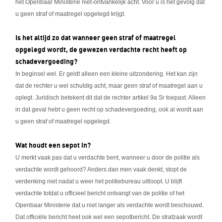
het Openbaar Ministerie niet-ontvankelijk acht. Voor u is het gevolg dat
u geen straf of maatregel opgelegd krijgt.
Is het altijd zo dat wanneer geen straf of maatregel
opgelegd wordt, de gewezen verdachte recht heeft op
schadevergoeding?
In beginsel wel. Er geldt alleen een kleine uitzondering. Het kan zijn
dat de rechter u wel schuldig acht, maar geen straf of maatregel aan u
oplegt. Juridisch betekent dit dat de rechter artikel 9a Sr toepast. Alleen
in dat geval hebt u geen recht op schadevergoeding, ook al wordt aan
u geen straf of maatregel opgelegd.
Wat houdt een sepot in?
U merkt vaak pas dat u verdachte bent, wanneer u door de politie als
verdachte wordt gehoord? Anders dan men vaak denkt, stopt de
verdenking niet nadat u weer het politiebureau uitloopt. U blijft
verdachte totdat u officieel bericht ontvangt van de politie of het
Openbaar Ministerie dat u niet langer als verdachte wordt beschouwd.
Dat officiële bericht heet ook wel een sepotbericht. De strafzaak wordt